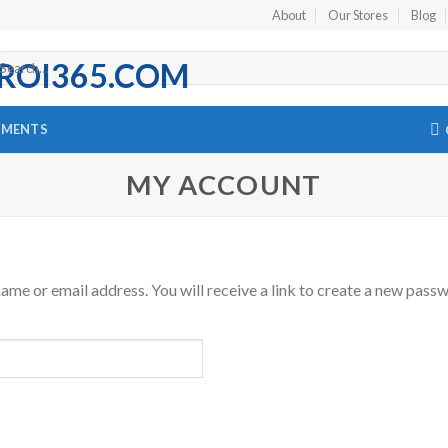
About
Our Stores
Blog
arch
r:
EMENTS
MY ACCOUNT
me or email address. You will receive a link to create a new passw