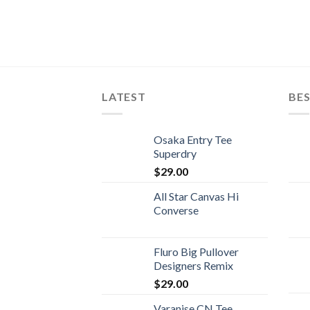
LATEST
BES
Osaka Entry Tee
Superdry
$
29.00
All Star Canvas Hi
Converse
Fluro Big Pullover
Designers Remix
$
29.00
Varanise CN Tee