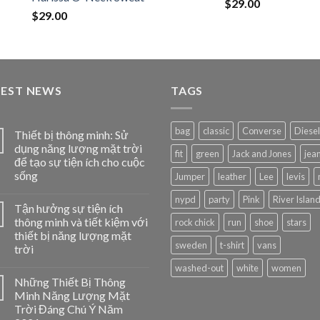
Rated
4.67
$
29.00
out of 5
$
29.00
TEST NEWS
TAGS
bag
classic
Converse
Diesel
Thiết bị thông minh: Sử
dụng năng lượng mặt trời
fit
green
Jack and Jones
jea
để tạo sự tiện ích cho cuộc
sống
Jumper
leather
Lee
levis
nypd
party
Pink
River Islan
Tận hưởng sự tiện ích
thông minh và tiết kiệm với
rock chick
run
shoe
stars
thiết bị năng lượng mặt
sweden
t-shirt
vans
trời
washed-out
white
women
Những Thiết Bị Thông
Minh Năng Lượng Mặt
Trời Đáng Chú Ý Năm