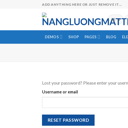
Skip
ADD ANYTHING HERE OR JUST REMOVE IT...
to
content
Se
fo
DEMOS
SHOP
PAGES
BLOG
EL
Lost your password? Please enter your userna
Username or email
RESET PASSWORD