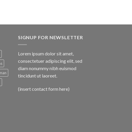
SIGNUP FOR NEWSLETTER
Lorem ipsum dolor sit amet,
consectetuer adipiscing elit, sed
ns
diam nonummy nibh euismod
man
tincidunt ut laoreet.
d
(insert contact form here)