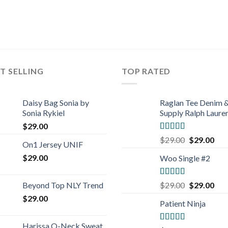
T SELLING
TOP RATED
Daisy Bag Sonia by
Raglan Tee Denim 
Sonia Rykiel
Supply Ralph Laure
$
29.00
Rated
5.00
$
29.00
$
29.00
On1 Jersey UNIF
out of 5
$
29.00
Woo Single #2
Rated
4.75
Beyond Top NLY Trend
$
29.00
$
29.00
out of 5
$
29.00
Patient Ninja
Harissa O-Neck Sweat