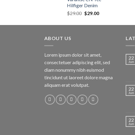
Hilfiger Denim
$
29.00
$
29.00
ABOUT US
LA
Lorem ipsum dolor sit amet,
22
consectetuer adipiscing elit, sed
Jun
diam nonummy nibh euismod
tincidunt ut laoreet dolore magna
aliquam erat volutpat.
22
Jun
22
Jun