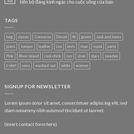
Jun
tiến bộ đáng kinh ngạc cho cuộc sống của bạn
TAGS
bag
classic
Converse
Diesel
fit
green
Jack and Jones
jeans
Jumper
leather
Lee
levis
man
nypd
party
Pink
River Island
rock chick
run
shoe
stars
sweden
t-shirt
vans
washed-out
white
women
SIGNUP FOR NEWSLETTER
Lorem ipsum dolor sit amet, consectetuer adipiscing elit, sed
diam nonummy nibh euismod tincidunt ut laoreet.
(insert contact form here)