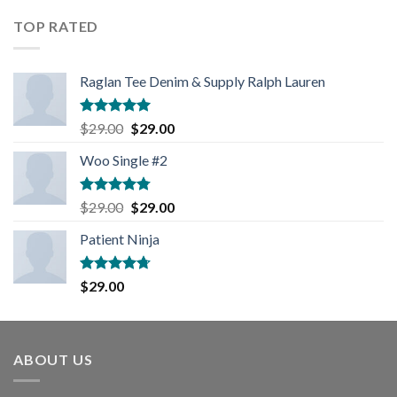
TOP RATED
Raglan Tee Denim & Supply Ralph Lauren
Rated
5.00
$
29.00
$
29.00
out of 5
Woo Single #2
Rated
4.75
$
29.00
$
29.00
out of 5
Patient Ninja
Rated
4.67
$
29.00
out of 5
ABOUT US