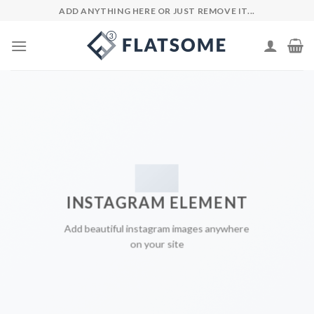
Skip
ADD ANYTHING HERE OR JUST REMOVE IT...
to
content
INSTAGRAM ELEMENT
Add beautiful instagram images anywhere
on your site