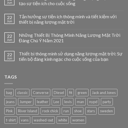
Jun
tạo sự tiện ích cho cuộc sống
Tận hưởng sự tiện ích thông minh và tiết kiệm với
22
Jun
thiết bị năng lượng mặt trời
Những Thiết Bị Thông Minh Năng Lượng Mặt Trời
22
Jun
Đáng Chú Ý Năm 2021
Thiết bị thông minh sử dụng năng lượng mặt trời: Sự
22
Jun
tiến bộ đáng kinh ngạc cho cuộc sống của bạn
TAGS
bag
classic
Converse
Diesel
fit
green
Jack and Jones
jeans
Jumper
leather
Lee
levis
man
nypd
party
Pink
River Island
rock chick
run
shoe
stars
sweden
t-shirt
vans
washed-out
white
women