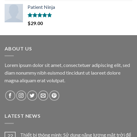
Patient Ninja
Rated
4.67
$
29.00
out of 5
ABOUT US
Lorem ipsum dolor sit amet, consectetuer adipiscing elit, sed
diam nonummy nibh euismod tincidunt ut laoreet dolore
magna aliquam erat volutpat.
LATEST NEWS
Thiết bị thông minh: Sử dụng năng lượng mặt trời để
22