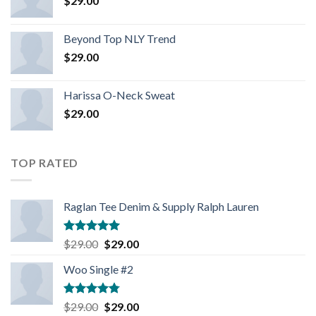
$
29.00
Beyond Top NLY Trend
$
29.00
Harissa O-Neck Sweat
$
29.00
TOP RATED
Raglan Tee Denim & Supply Ralph Lauren
Rated
5.00
$
29.00
$
29.00
out of 5
Woo Single #2
Rated
4.75
$
29.00
$
29.00
out of 5