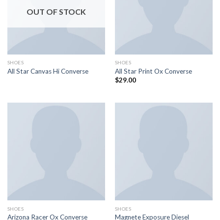
OUT OF STOCK
SHOES
SHOES
All Star Canvas Hi Converse
All Star Print Ox Converse
$
29.00
SHOES
SHOES
Arizona Racer Ox Converse
Magnete Exposure Diesel