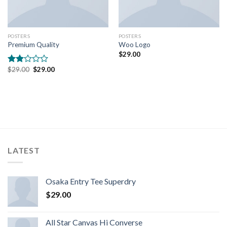
POSTERS
POSTERS
Premium Quality
Woo Logo
$
29.00
$
29.00
$
29.00
Rated
2.00
out
of 5
LATEST
Osaka Entry Tee Superdry
$
29.00
All Star Canvas Hi Converse