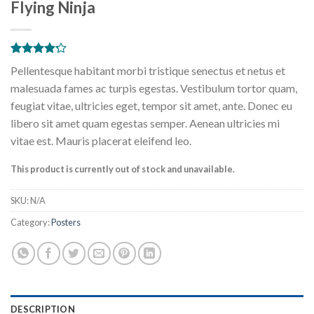
Flying Ninja
Rated
6
Pellentesque habitant morbi tristique senectus et netus et
4.17
out
of 5
malesuada fames ac turpis egestas. Vestibulum tortor quam,
based on
feugiat vitae, ultricies eget, tempor sit amet, ante. Donec eu
customer
ratings
libero sit amet quam egestas semper. Aenean ultricies mi
vitae est. Mauris placerat eleifend leo.
This product is currently out of stock and unavailable.
SKU:
N/A
Category:
Posters
DESCRIPTION