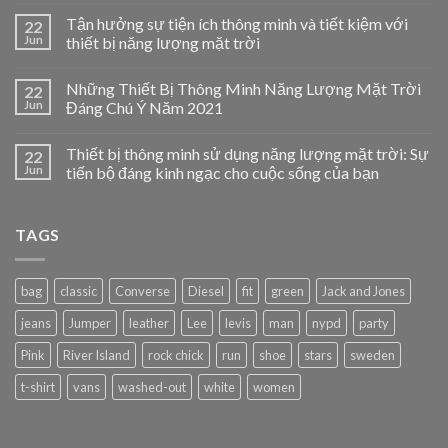
Tận hưởng sự tiện ích thông minh và tiết kiệm với
22
Jun
thiết bị năng lượng mặt trời
Những Thiết Bị Thông Minh Năng Lượng Mặt Trời
22
Jun
Đáng Chú Ý Năm 2021
Thiết bị thông minh sử dụng năng lượng mặt trời: Sự
22
Jun
tiến bộ đáng kinh ngạc cho cuộc sống của bạn
TAGS
bag
classic
Converse
Diesel
fit
green
Jack and Jones
jeans
Jumper
leather
Lee
levis
man
nypd
party
Pink
River Island
rock chick
run
shoe
stars
sweden
t-shirt
vans
washed-out
white
women