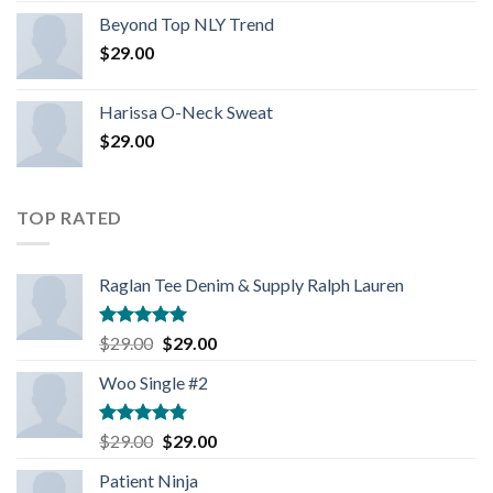
Beyond Top NLY Trend
$
29.00
Harissa O-Neck Sweat
$
29.00
TOP RATED
Raglan Tee Denim & Supply Ralph Lauren
Rated
5.00
$
29.00
$
29.00
out of 5
Woo Single #2
Rated
4.75
$
29.00
$
29.00
out of 5
Patient Ninja