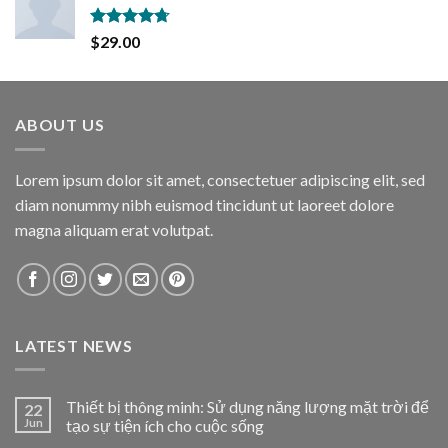
Rated
4.67
$
29.00
out of 5
ABOUT US
Lorem ipsum dolor sit amet, consectetuer adipiscing elit, sed
diam nonummy nibh euismod tincidunt ut laoreet dolore
magna aliquam erat volutpat.
LATEST NEWS
Thiết bị thông minh: Sử dụng năng lượng mặt trời để
22
Jun
tạo sự tiện ích cho cuộc sống